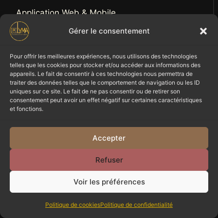
Application Web & Mobile
Gérer le consentement
Audit & Strategie
Pour offrir les meilleures expériences, nous utilisons des technologies
Branding et Identité
telles que les cookies pour stocker et/ou accéder aux informations des
appareils. Le fait de consentir à ces technologies nous permettra de
Evenementiel
traiter des données telles que le comportement de navigation ou les ID
uniques sur ce site. Le fait de ne pas consentir ou de retirer son
consentement peut avoir un effet négatif sur certaines caractéristiques
Formation
et fonctions.
Contactez Nous
Accepter
Refuser
contact@lymaconseil.com
Voir les préférences
+33 (0)1 87 66 88 52
Politique de cookies
Politique de confidentialité
10 Rue de la Paix, 75002 Paris